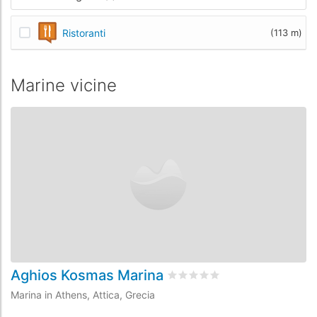
Ristoranti
(113 m)
Marine vicine
Aghios Kosmas Marina
3
Valutato
0
/5 basata su
0
rece
Marina in Athens, Attica, Grecia
Ma