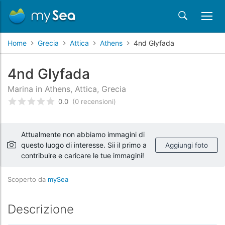
Home
Grecia
Attica
Athens
4nd Glyfada
4nd Glyfada
Marina in Athens, Attica, Grecia
0.0
(0 recensioni)
Valutato
0
/5 basata su
recensioni dei clienti
Attualmente non abbiamo immagini di
questo luogo di interesse. Sii il primo a
Aggiungi foto
contribuire e caricare le tue immagini!
Scoperto da
mySea
Descrizione