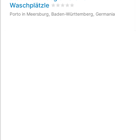
Waschplätzle
Valutato
0
/5 basata su
0
recensioni dei
Porto in Meersburg, Baden-Württemberg, Germania