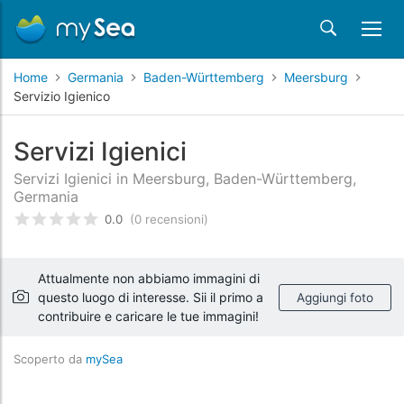
Home
Germania
Baden-Württemberg
Meersburg
Servizio Igienico
Servizi Igienici
Servizi Igienici in Meersburg, Baden-Württemberg,
Germania
0.0
(0 recensioni)
Valutato
0
/5 basata su
recensioni dei clienti
Attualmente non abbiamo immagini di
questo luogo di interesse. Sii il primo a
Aggiungi foto
contribuire e caricare le tue immagini!
Scoperto da
mySea