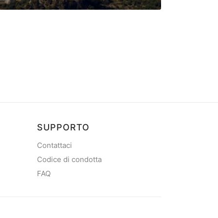
PRENOTABILE
Marina Frap
Marina in Dubrovn
SUPPORTO
Contattaci
Codice di condotta
FAQ