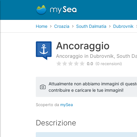
Home
Croazia
South Dalmatia
Dubrovnik
Ancoraggio
Ancoraggio in Dubrovnik, South Da
0.0
(0 recensioni)
Valutato
0
/5 basata su
recens
Attualmente non abbiamo immagini di questo l
contribuire e caricare le tue immagini!
Scoperto da
mySea
Descrizione