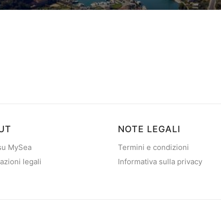
basata su
9
recensioni dei clienti
UT
NOTE LEGALI
 su MySea
Termini e condizioni
azioni legali
Informativa sulla privacy
2013 - 2026
mySea
— Tutti i diritti riservati
©