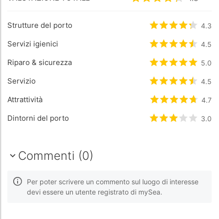
Valutato
4.3
/5 ba
Strutture del porto
Valutato
4.3
4.3
/5
Servizi igienici
Valutato
4.5
4.5
/5
Riparo & sicurezza
Valutato
5
/5 b
5.0
Servizio
Valutato
4.5
4.5
/5
Attrattività
Valutato
4.7
4.7
/5
Dintorni del porto
Valutato
3
/5 b
3.0
Commenti (0)
Per poter scrivere un commento sul luogo di interesse
devi essere un utente registrato di mySea.