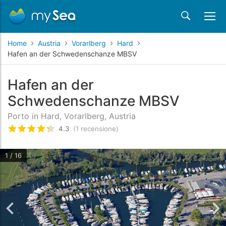
Home
Austria
Vorarlberg
Hard
Hafen an der Schwedenschanze MBSV
Hafen an der
Schwedenschanze MBSV
Porto in Hard, Vorarlberg, Austria
4.3
(1 recensione)
Valutato
4.3
/5 basata su
1
recensioni dei clienti
1 / 16