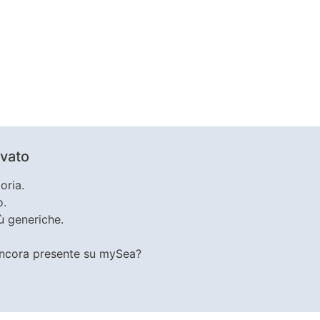
ovato
oria.
o.
iù generiche.
ancora presente su mySea?