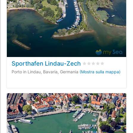
Sporthafen Lindau-Zech
Valutato
0
/5 basata su
Porto in Lindau, Bavaria, Germania
(Mostra sulla mappa)