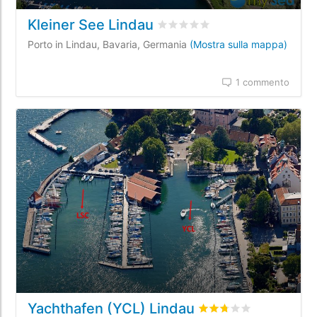
Kleiner See Lindau
Valutato
0
/5 basata su
0
recens
Porto in Lindau, Bavaria, Germania
(Mostra sulla mappa)
1 commento
Yachthafen (YCL) Lindau
Valutato
2.7
/5 basata 