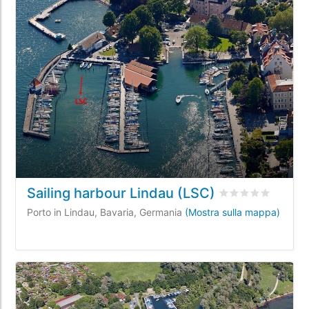
Sailing harbour Lindau (LSC)
Valutato
0
/5 basa
Porto in Lindau, Bavaria, Germania
(Mostra sulla mappa)