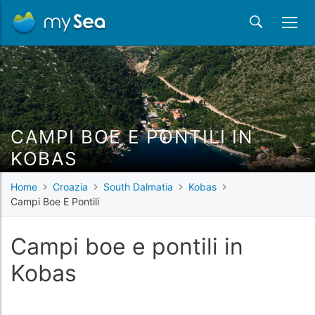
CAMPI BOE E PONTILI IN
KOBAS
Home
Croazia
South Dalmatia
Kobas
Campi Boe E Pontili
Campi boe e pontili in
Kobas