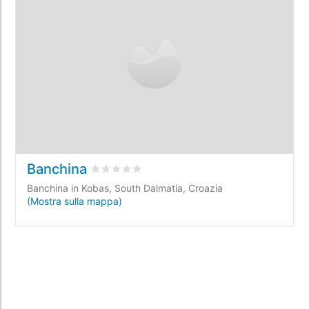
Banchina
Valutato
0
/5 basata su
0
recensioni dei clie
Banchina in Kobas, South Dalmatia, Croazia
(Mostra sulla mappa)