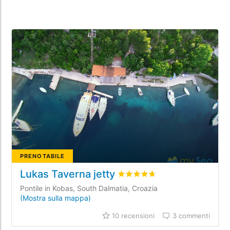
PRENOTABILE
Lukas Taverna jetty
Valutato
4.7
/5 basata su
10
re
Pontile in Kobas, South Dalmatia, Croazia
(Mostra sulla mappa)
10 recensioni
3 commenti