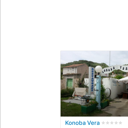
Konoba Vera
Valutato
0
/5