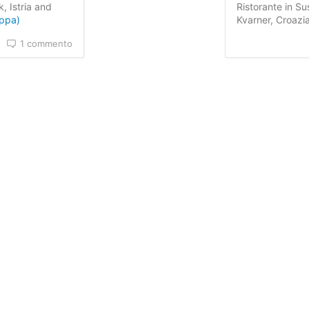
k, Istria and
Ristorante in Sus
appa)
Kvarner, Croazi
1 commento