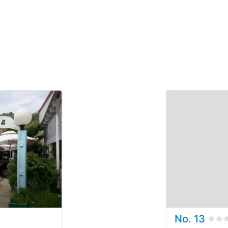
No. 13
 basata su
0
recensioni dei clienti
Valu