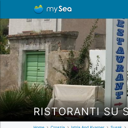
RISTORANTI SU 
Home
Croazia
Istria And Kvarner
Susak