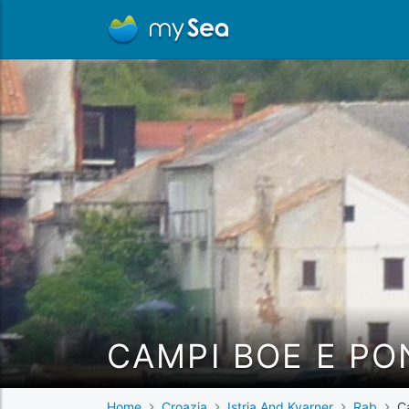
CAMPI BOE E PO
Home
Croazia
Istria And Kvarner
Rab
C