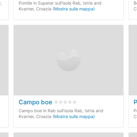
,
Pontile in Supetar sull’isola Rab, Istria and
B
Kvarner, Croazia
(Mostra sulla mappa)
C
Campo boe
P
censioni dei clienti
Valutato
0
/5 basata su
0
recensioni de
Campo boe in Rab sull’isola Rab, Istria and
P
Kvarner, Croazia
(Mostra sulla mappa)
C