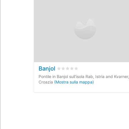
Banjol
Valutato
0
/5 basata su
0
recensioni
Pontile in Banjol sull’isola Rab, Istria and Kvarner
Croazia
(Mostra sulla mappa)