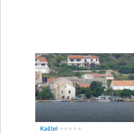
Kaštel
Valutato
0
/5 basata su
0
recension