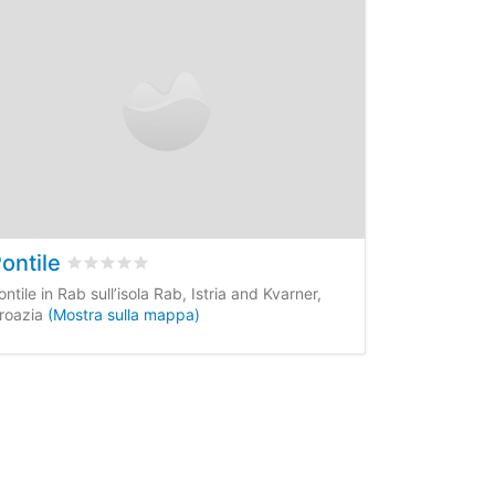
ontile
 dei clienti
Valutato
0
/5 basata su
0
recensioni dei clienti
ontile in Rab sull’isola Rab, Istria and Kvarner,
roazia
(Mostra sulla mappa)