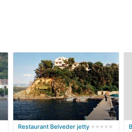
Restaurant Belveder jetty
i dei clienti
Valutato
0
/5 basat