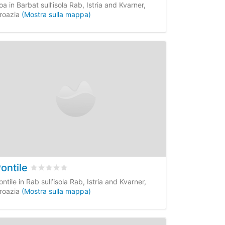
oa in Barbat sull’isola Rab, Istria and Kvarner,
roazia
(Mostra sulla mappa)
ontile
i clienti
Valutato
0
/5 basata su
0
recensioni dei clienti
ontile in Rab sull’isola Rab, Istria and Kvarner,
roazia
(Mostra sulla mappa)