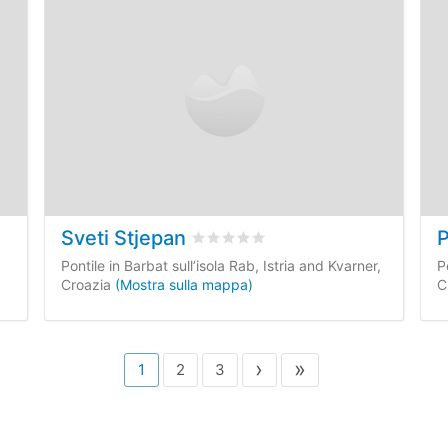
Sveti Stjepan
P
 dei clienti
Valutato
0
/5 basata su
0
recensioni
,
Pontile in Barbat sull’isola Rab, Istria and Kvarner,
P
Croazia
(Mostra sulla mappa)
C
›
»
1
2
3