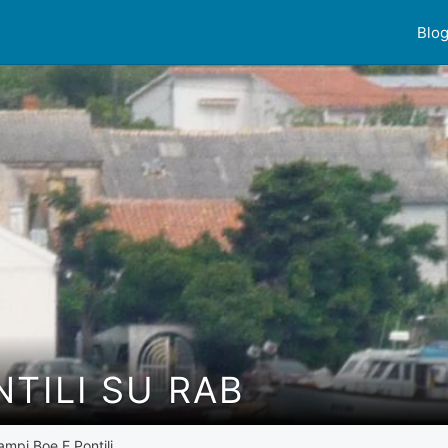
Blo
NTILI SU RAB
ampi Boe E Pontili