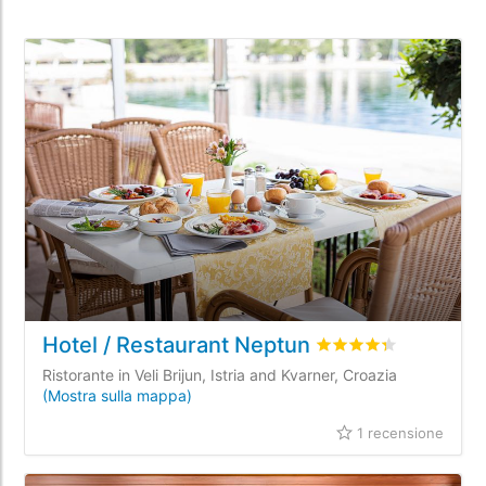
Hotel / Restaurant Neptun
Valutato
4.3
/5 basat
Ristorante in Veli Brijun, Istria and Kvarner, Croazia
(Mostra sulla mappa)
1 recensione