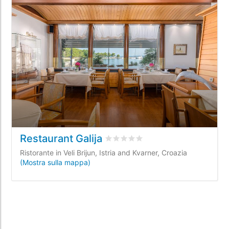
Restaurant Galija
Valutato
0
/5 basata su
0
recensio
Ristorante in Veli Brijun, Istria and Kvarner, Croazia
(Mostra sulla mappa)