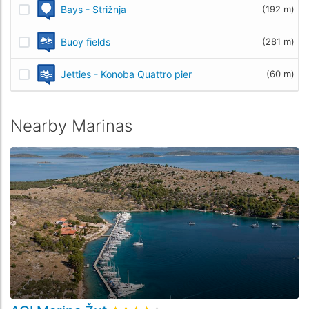
Bays - Strižnja
(192 m)
Buoy fields
(281 m)
Jetties - Konoba Quattro pier
(60 m)
Nearby Marinas