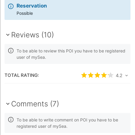
Reservation
Possible
Reviews (10)
To be able to review this POI you have to be registered
user of mySea.
TOTAL RATING:
Rated
4.2
/5 bas
4.2
Comments (7)
To be able to write comment on POI you have to be
registered user of mySea.