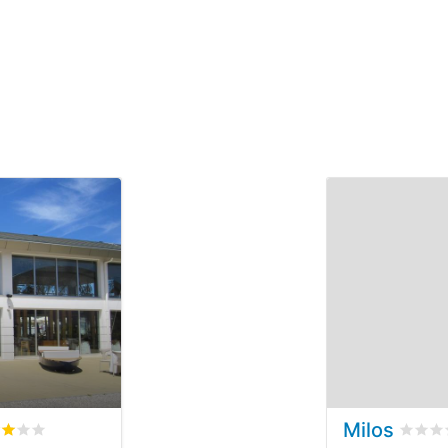
Milos
ertet
3
/5 beyogen auf
1
Kundenbewertungen
bewer