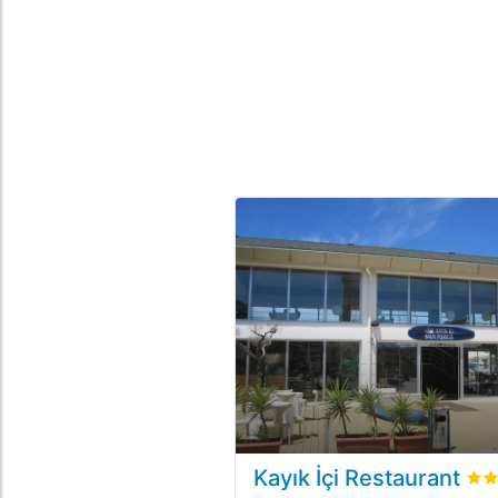
Kayık İçi Restaurant
bew