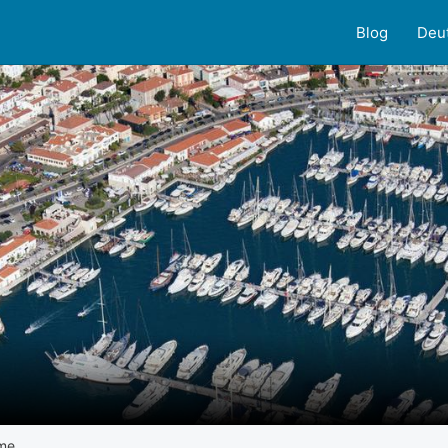
Blog
Deu
me