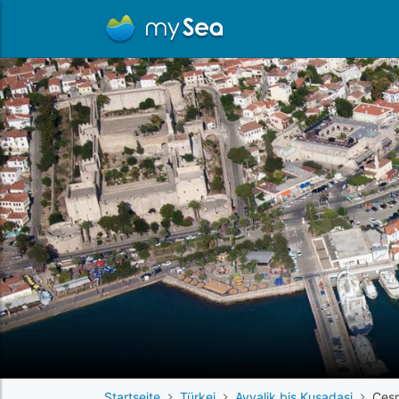
Startseite
Türkei
Ayvalik bis Kusadasi
Çeş