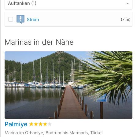
Auftanken (1)
Strom
(7 m)
Marinas in der Nähe
Palmiye
M
bewertet
4.1
/5 beyogen auf
1
Kundenbewertung
Marina im Orhaniye, Bodrum bis Marmaris, Türkei
Ma