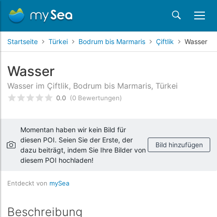
Startseite
Türkei
Bodrum bis Marmaris
Çiftlik
Wasser
Wasser
Wasser im Çiftlik, Bodrum bis Marmaris, Türkei
0.0
(0 Bewertungen)
bewertet
0
/5 beyogen auf
Kundenbewertungen
Momentan haben wir kein Bild für
diesen POI. Seien Sie der Erste, der
Bild hinzufügen
dazu beiträgt, indem Sie Ihre Bilder von
diesem POI hochladen!
Entdeckt von
mySea
Beschreibung