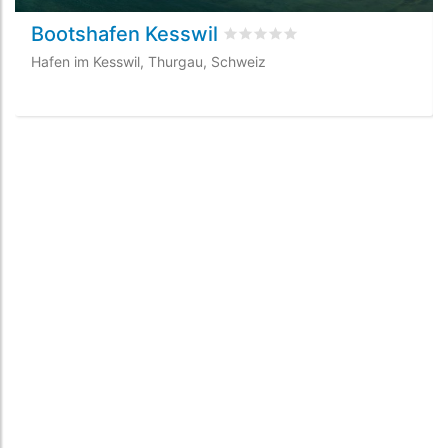
Bootshafen Kesswil
bewertet
0
/5 beyogen auf
0
Ku
Hafen im Kesswil, Thurgau, Schweiz