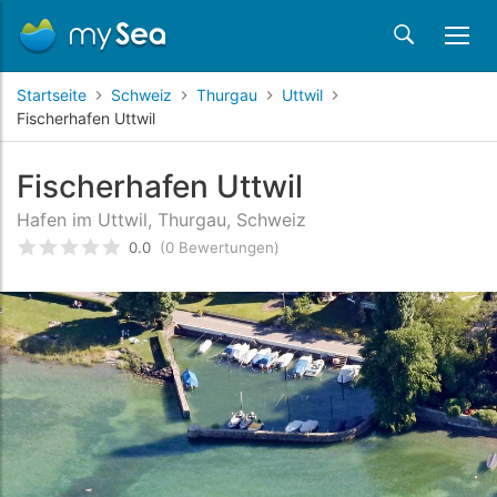
Startseite
Schweiz
Thurgau
Uttwil
Fischerhafen Uttwil
Fischerhafen Uttwil
Hafen im Uttwil, Thurgau, Schweiz
0.0
(0 Bewertungen)
bewertet
0
/5 beyogen auf
Kundenbewertungen