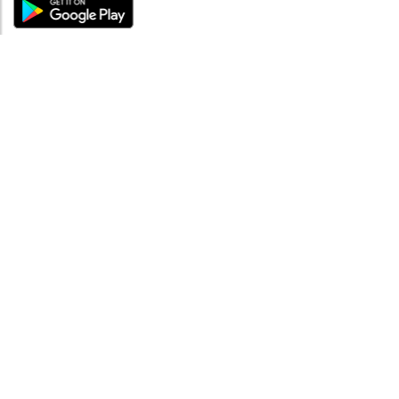
ÜBER UNS
Über mySea
Impressum
IMPRESSUM
Nutzungsbedingungen
Datenschutzbestimmungen
HILFE
Kontaktiere uns
Verhaltenskodex
FAQ