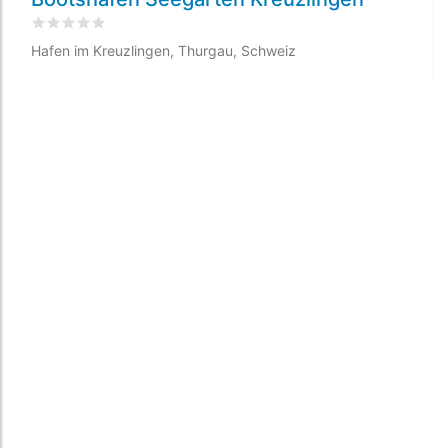
bewertet
0
/5 beyogen auf
0
Kundenbewertungen
Hafen im Kreuzlingen, Thurgau, Schweiz