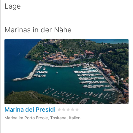
Lage
Marinas in der Nähe
Marina dei Presìdi
P
bewertet
0
/5 beyogen auf
0
Kunde
Marina im Porto Ercole, Toskana, Italien
Ma