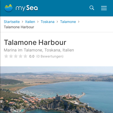
Startseite
Italien
Toskana
Talamone
Talamone Harbour
Talamone Harbour
Marina im Talamone, Toskana, Italien
0.0
(0 Bewertungen)
bewertet
0
/5 beyogen auf
Kundenbewertungen