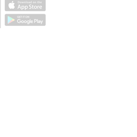
ÜBER UNS
Über mySea
Impressum
IMPRESSUM
Nutzungsbedingungen
Datenschutzbestimmungen
HILFE
Kontaktiere uns
Verhaltenskodex