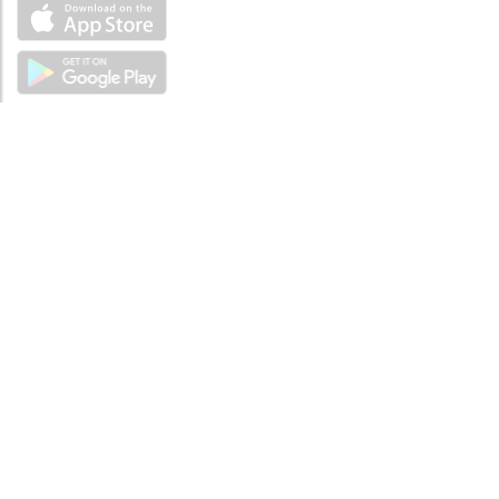
ÜBER UNS
Über mySea
Impressum
IMPRESSUM
Nutzungsbedingungen
Datenschutzbestimmungen
HILFE
Kontaktiere uns
Verhaltenskodex