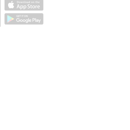
ÜBER UNS
Über mySea
Impressum
IMPRESSUM
Nutzungsbedingungen
Datenschutzbestimmungen
HILFE
Kontaktiere uns
Verhaltenskodex