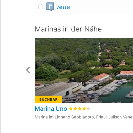
Wasser
Marinas in der Nähe
BUCHBAR
Marina Uno
bewertet
4.3
/5 beyogen auf
2
Marina im Lignano Sabbiadoro, Friaul-Julisch Veneti