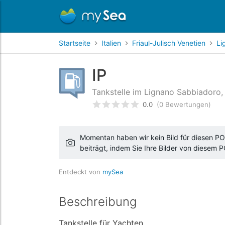
Startseite
Italien
Friaul-Julisch Venetien
Li
IP
Tankstelle im Lignano Sabbiadoro, F
0.0
(0 Bewertungen)
bewertet
0
/5 beyogen auf
Ku
Momentan haben wir kein Bild für diesen POI
beiträgt, indem Sie Ihre Bilder von diesem 
Entdeckt von
mySea
Beschreibung
Tankstelle für Yachten