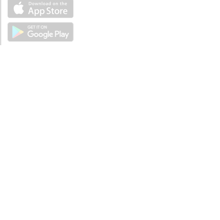
ÜBER UNS
Über mySea
Impressum
IMPRESSUM
Nutzungsbedingungen
Datenschutzbestimmungen
HILFE
Kontaktiere uns
Verhaltenskodex