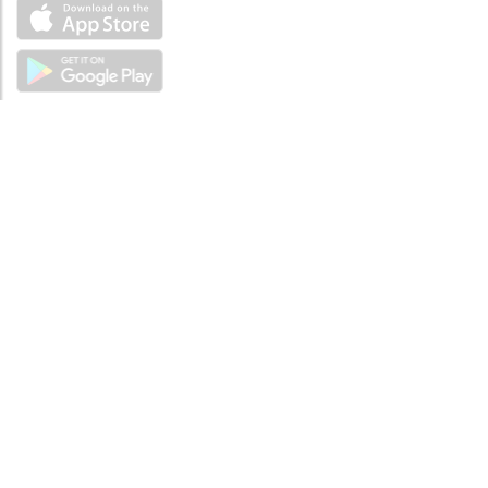
ÜBER UNS
Über mySea
Impressum
IMPRESSUM
Nutzungsbedingungen
Datenschutzbestimmungen
HILFE
Kontaktiere uns
Verhaltenskodex