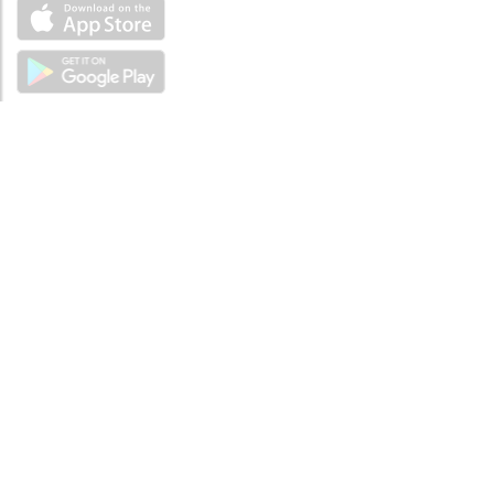
ÜBER UNS
Über mySea
Impressum
IMPRESSUM
Nutzungsbedingungen
Datenschutzbestimmungen
HILFE
Kontaktiere uns
Verhaltenskodex