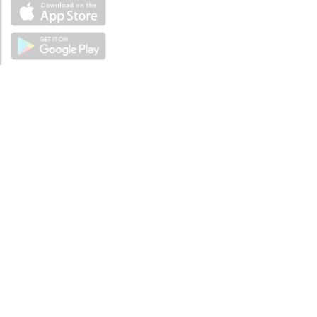
ÜBER UNS
Über mySea
Impressum
IMPRESSUM
Nutzungsbedingungen
Datenschutzbestimmungen
HILFE
Kontaktiere uns
Verhaltenskodex