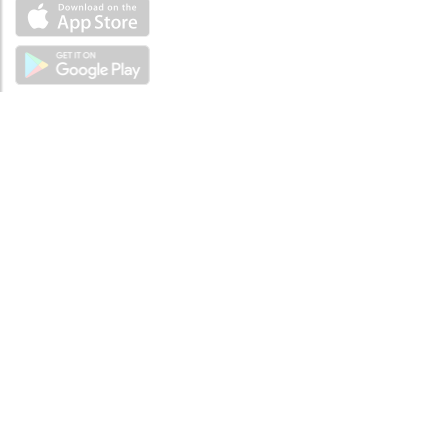
ÜBER UNS
Über mySea
Impressum
IMPRESSUM
Nutzungsbedingungen
Datenschutzbestimmungen
HILFE
Kontaktiere uns
Verhaltenskodex