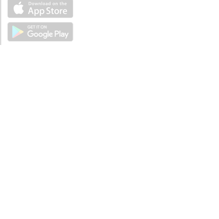
ÜBER UNS
Über mySea
Impressum
IMPRESSUM
Nutzungsbedingungen
Datenschutzbestimmungen
HILFE
Kontaktiere uns
Verhaltenskodex