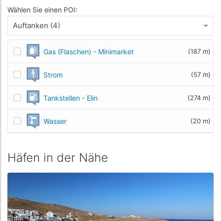
Wählen Sie einen POI:
Auftanken (4)
Gas (Flaschen) - Minimarket
(187 m)
Strom
(57 m)
Tankstellen - Elin
(274 m)
Wasser
(20 m)
Häfen in der Nähe