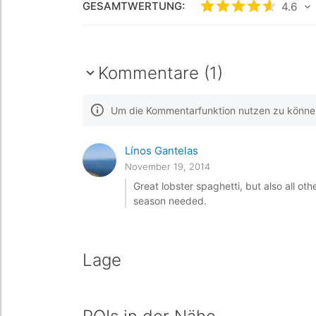
GESAMTWERTUNG:
bewertet
4.6
4.6
/5
Kommentare (1)
Um die Kommentarfunktion nutzen zu können,
Línos Gantelas
November 19, 2014
Great lobster spaghetti, but also all othe
season needed.
Lage