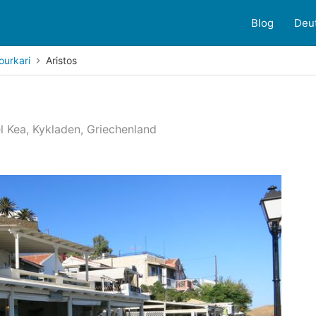
Blog
Deu
ourkari
Aristos
el Kea, Kykladen, Griechenland
3
Kundenbewertungen