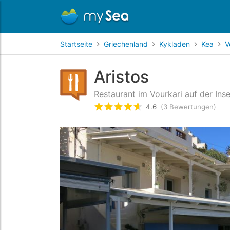
Startseite
Griechenland
Kykladen
Kea
V
Aristos
Restaurant im Vourkari auf der Ins
4.6
(3 Bewertungen)
bewertet
4.6
/5 beyogen auf