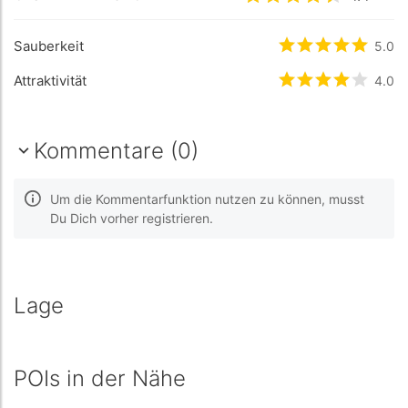
Sauberkeit
bewertet
5
/5 
5.0
Attraktivität
bewertet
4
/5 
4.0
Kommentare (0)
Um die Kommentarfunktion nutzen zu können, musst
Du Dich vorher registrieren.
Lage
POIs in der Nähe