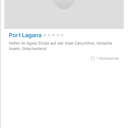
Port Lagana
bewertet
0
/5 beyogen auf
0
Kundenbewe
Hafen im Agios Stosis auf der Insel Zakynthos, Ionische
Inseln, Griechenland
1 Kommentar