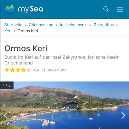
Startseite
Griechenland
Ionische Inseln
Zakynthos
Keri
Ormos Keri
Ormos Keri
Bucht im Keri auf der Insel Zakynthos, Ionische Inseln,
Griechenland
4.4
(1 Bewertung)
bewertet
4.4
/5 beyogen auf
1
Kundenbewertun
1 / 6