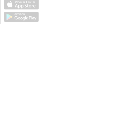
ÜBER UNS
Über mySea
Impressum
IMPRESSUM
Nutzungsbedingungen
Datenschutzbestimmungen
HILFE
Kontaktiere uns
Verhaltenskodex