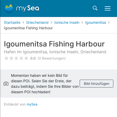
Startseite
Griechenland
Ionische Inseln
Igoumenitsa
Igoumenitsa Fishing Harbour
Igoumenitsa Fishing Harbour
Hafen im Igoumenitsa, Ionische Inseln, Griechenland
0.0
(0 Bewertungen)
bewertet
0
/5 beyogen auf
Kundenbewertungen
Momentan haben wir kein Bild für
diesen POI. Seien Sie der Erste, der
Bild hinzufügen
dazu beiträgt, indem Sie Ihre Bilder von
diesem POI hochladen!
Entdeckt von
mySea