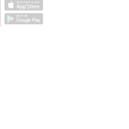
ÜBER UNS
Über mySea
Impressum
IMPRESSUM
Nutzungsbedingungen
Datenschutzbestimmungen
HILFE
Kontaktiere uns
Verhaltenskodex