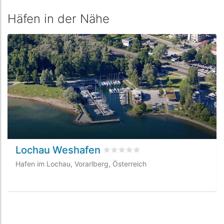
Häfen in der Nähe
Lochau Weshafen
bewertet
0
/5 beyogen auf
0
Kund
Hafen im Lochau, Vorarlberg, Österreich