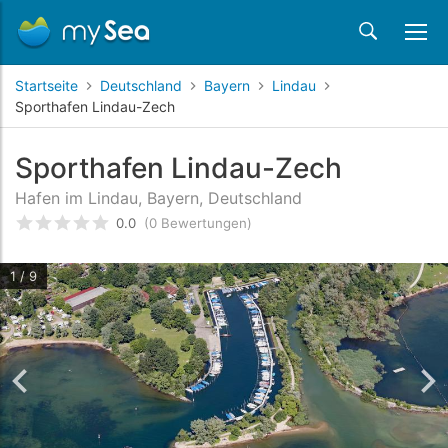
Startseite
Deutschland
Bayern
Lindau
Sporthafen Lindau-Zech
Sporthafen Lindau-Zech
Hafen im Lindau, Bayern, Deutschland
0.0
(0 Bewertungen)
bewertet
0
/5 beyogen auf
Kundenbewertungen
1 / 9