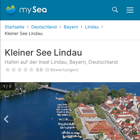
Startseite
Deutschland
Bayern
Lindau
Kleiner See Lindau
Kleiner See Lindau
Hafen auf der Insel Lindau, Bayern, Deutschland
0.0
(0 Bewertungen)
bewertet
0
/5 beyogen auf
Kundenbewertungen
1 / 6