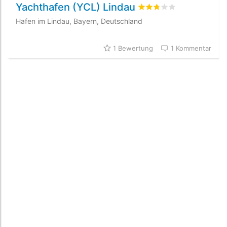
Yachthafen (YCL) Lindau
bewertet
2.7
/5 beyogen
Hafen im Lindau, Bayern, Deutschland
1 Bewertung
1 Kommentar