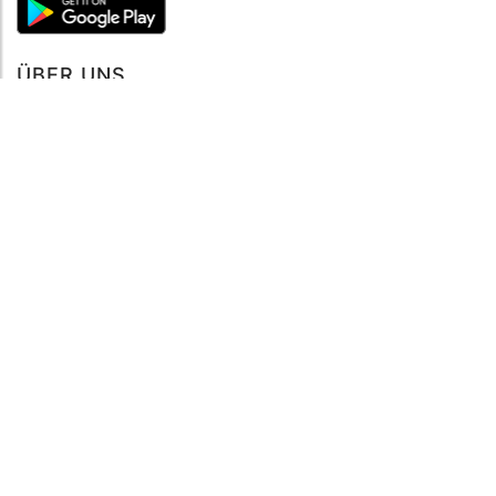
ÜBER UNS
Über mySea
Impressum
IMPRESSUM
Nutzungsbedingungen
Datenschutzbestimmungen
HILFE
Kontaktiere uns
Verhaltenskodex
FAQ