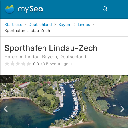
Startseite
Deutschland
Bayern
Lindau
Sporthafen Lindau-Zech
Sporthafen Lindau-Zech
Hafen im Lindau, Bayern, Deutschland
0.0
(0 Bewertungen)
bewertet
0
/5 beyogen auf
Kundenbewertungen
1 / 9