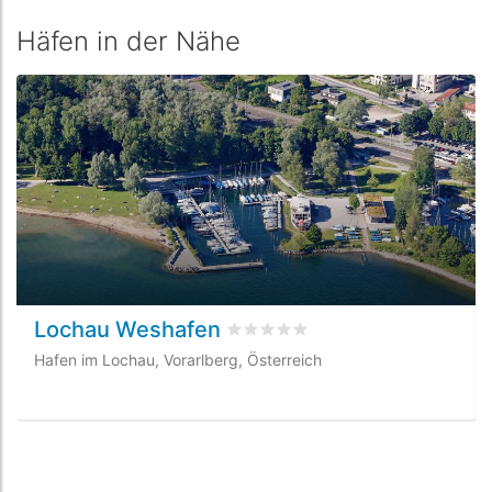
Häfen in der Nähe
Lochau Weshafen
bewertet
0
/5 beyogen auf
0
Kund
Hafen im Lochau, Vorarlberg, Österreich