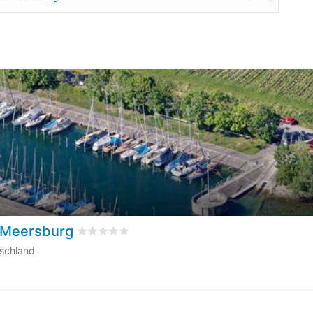
b Meersburg
bewertet
0
/5 beyogen auf
0
Kundenbewertun
schland