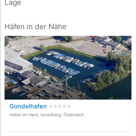
Lage
Häfen in der Nähe
Gondelhafen
bewertet
0
/5 beyogen auf
0
Kundenbew
Hafen im Hard, Vorarlberg, Österreich