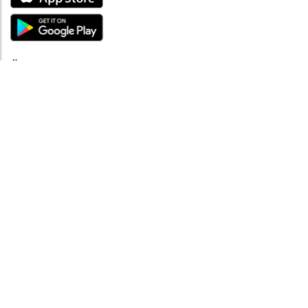
ÜBER UNS
Über mySea
Impressum
IMPRESSUM
Nutzungsbedingungen
Datenschutzbestimmungen
HILFE
Kontaktiere uns
Verhaltenskodex
FAQ