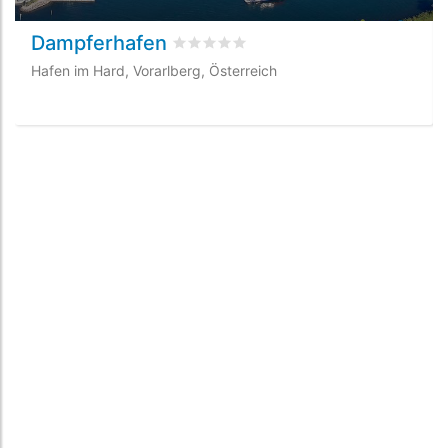
Dampferhafen
bewertet
0
/5 beyogen auf
0
Kundenb
Hafen im Hard, Vorarlberg, Österreich