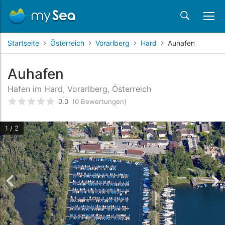
Startseite
Österreich
Vorarlberg
Hard
Auhafen
Auhafen
Hafen im Hard, Vorarlberg, Österreich
0.0
(0 Bewertungen)
bewertet
0
/5 beyogen auf
Kundenbewertungen
1 / 2