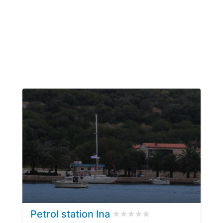
Petrol station Ina
bewertet
0
/5 beyogen auf
0
K