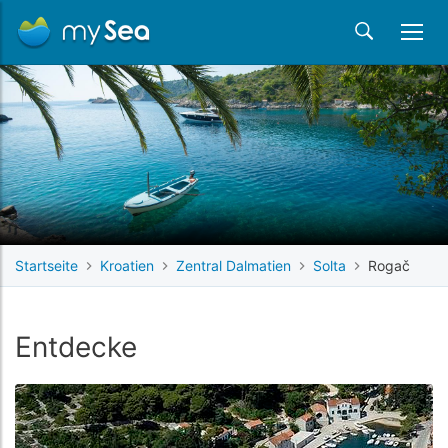
Startseite
Kroatien
Zentral Dalmatien
Solta
Rogač
Entdecke