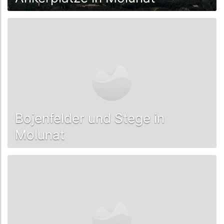
Bojenfelder und Stege in
Molunat