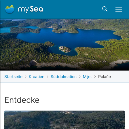
Startseite
Kroatien
Süddalmatien
Mljet
Polače
Entdecke