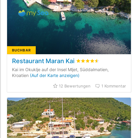
BUCHBAR
Restaurant Maran Kai
bewertet
4.5
/5 beyogen au
Kai im Okuklje auf der Insel Mljet, Süddalmatien,
Kroatien
(Auf der Karte anzeigen)
12 Bewertungen
1 Kommentar