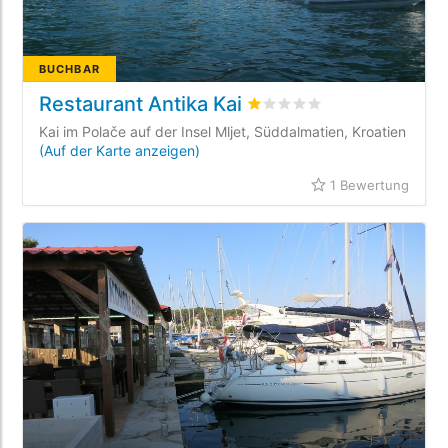
BUCHBAR
Restaurant Antika Kai
bewertet
1
/5 beyogen auf
1
Kai im Polače auf der Insel Mljet, Süddalmatien, Kroatien
(Auf der Karte anzeigen)
1 Bewertung