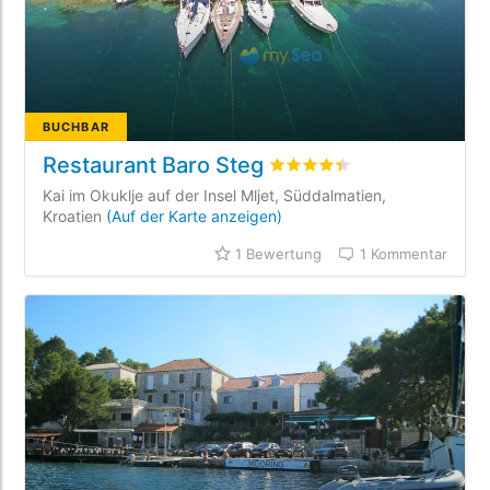
BUCHBAR
Restaurant Baro Steg
bewertet
4.4
/5 beyogen au
Kai im Okuklje auf der Insel Mljet, Süddalmatien,
Kroatien
(Auf der Karte anzeigen)
1 Bewertung
1 Kommentar