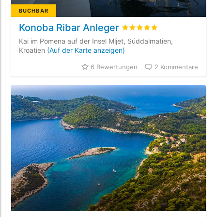
BUCHBAR
Konoba Ribar Anleger
bewertet
4.9
/5 beyogen a
Kai im Pomena auf der Insel Mljet, Süddalmatien,
Kroatien
(Auf der Karte anzeigen)
6 Bewertungen
2 Kommentare