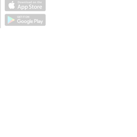
ABOUT
Tutto su MySea
Informazioni legali
NOTE LEGALI
Termini e condizioni
Informativa sulla privacy
SUPPORTO
Contattaci
Codice di condotta