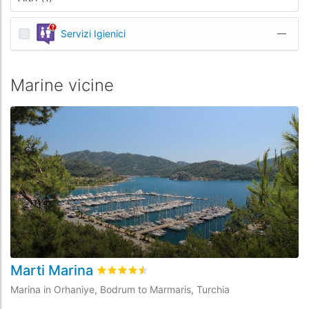
Servizi Igienici
—
Marine vicine
Marti Marina
P
Valutato
4.5
/5 basata su
2
recensioni dei c
Marina in Orhaniye, Bodrum to Marmaris, Turchia
Ma