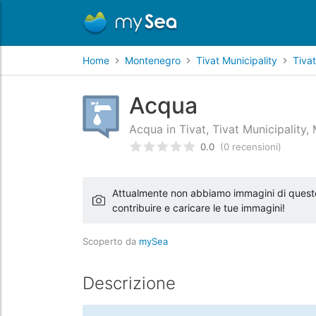
Home
Montenegro
Tivat Municipality
Tivat
Acqua
Acqua in Tivat, Tivat Municipality
0.0
(0 recensioni)
Valutato
0
/5 basata su
recens
Attualmente non abbiamo immagini di questo l
contribuire e caricare le tue immagini!
Scoperto da
mySea
Descrizione