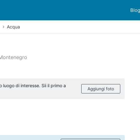
Blo
Acqua
, Montenegro
ioni dei clienti
uogo di interesse. Sii il primo a
Aggiungi foto