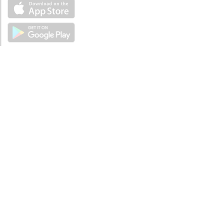
ABOUT
Tutto su MySea
Informazioni legali
NOTE LEGALI
Termini e condizioni
Informativa sulla privacy
SUPPORTO
Contattaci
Codice di condotta