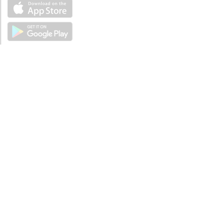
ABOUT
Tutto su MySea
Informazioni legali
NOTE LEGALI
Termini e condizioni
Informativa sulla privacy
SUPPORTO
Contattaci
Codice di condotta