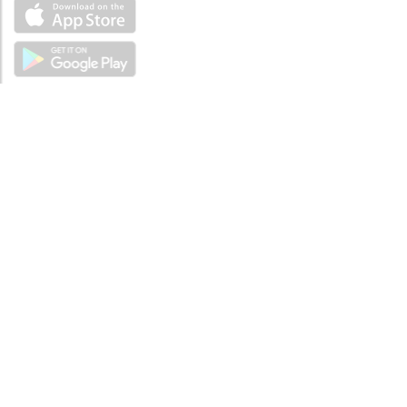
ABOUT
Tutto su MySea
Informazioni legali
NOTE LEGALI
Termini e condizioni
Informativa sulla privacy
SUPPORTO
Contattaci
Codice di condotta